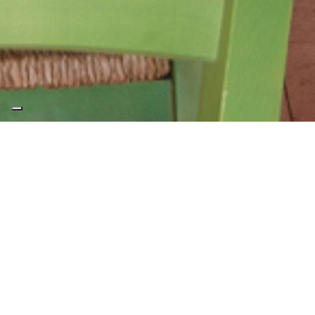
-40%
Last Minute 1
SPÉCIAL 40%
pour
les réservations confirmées par
12/08/2026
réduction de 40%
pour
les séjours du 23/07/2026 au
12/08/2026