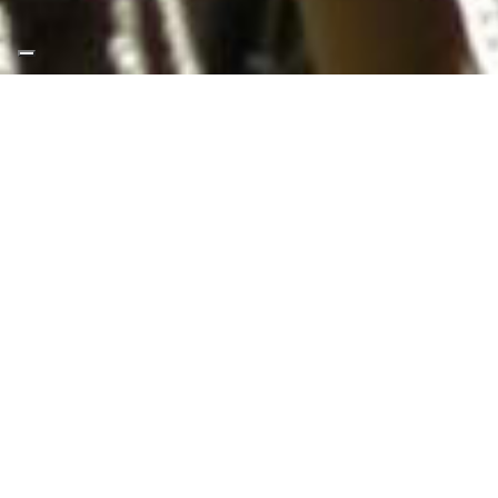
-40%
Last Minute 1
ESPECIAL 40%
para
reservas confirmadas por
12/08/2026
descuento de 40%
para
estancias de 23/07/2026 al
12/08/2026
Vacaciones en Santa Teresa Gallura
El pueblo turístico de
Santa Teresa Gallura
se extiende entre 2
calas: Porto Longone, donde se encuentra el puerto deportivo, y