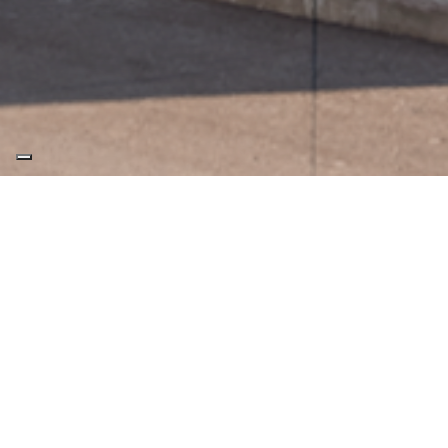
-40%
Last Minute 1
SPECIALE 40%
per
prenotazioni confermate entro il
12/08/2026
sconto del 40%
per
soggiorni dal 23/07/2026 al
12/08/2026